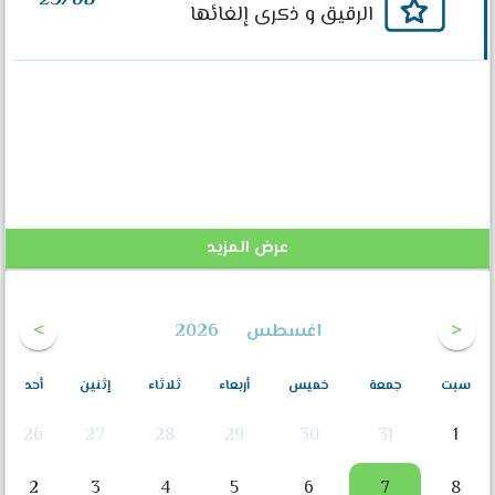
23/08
الرقيق و ذكرى إلغائها
عرض المزيد
اغسطس
2026
سبت
جمعة
خميس
أربعاء
ثلاثاء
إثنين
أحد
26
27
28
29
30
31
1
2
3
4
5
6
7
8