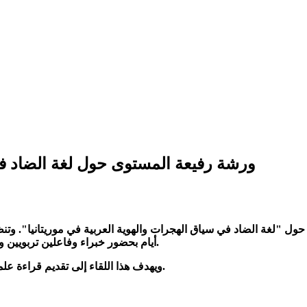
ورشة رفيعة المستوى حول لغة الضاد في 
"لغة الضاد في سياق الهجرات والهوية العربية في موريتانيا". وتنظم الم
أيام بحضور خبراء وفاعلين تربويين وباحثين ومجمعيين بالتعاون مع اللجنة الوطنية للتربية والثقافة والعلوم.
ويهدف هذا اللقاء إلى تقديم قراءة علمية معمقة للسياق اللغوي في موريتانيا على ضوء التحولات الاجتماعية.