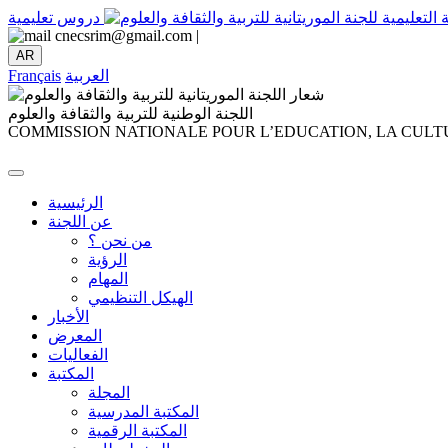
دروس تعليمية
cnecsrim@gmail.com |
AR
العربية
Français
اللجنة الوطنية للتربية والثقافة والعلوم
COMMISSION NATIONALE POUR L’EDUCATION, LA CULTU
الرئيسية
عن اللجنة
من نحن ؟
الرؤية
المهام
الهيكل التنظيمي
الأخبار
المعرض
الفعاليات
المكتبة
المجلة
المكتبة المدرسية
المكتبة الرقمية